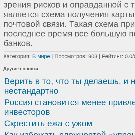
зрения рисков и оправданной с т
является схема получения карты
почтовой связи. Такая схема пр
последнее время все большую п
банков.
Категория
:
В мире
|
Просмотров
: 903 |
Рейтинг
:
0.0
/
Другие новости
Верить в то, что ты делаешь, и 
нестандартно
Россия становится менее привл
инвесторов
Скрестить ежа с ужом
Как избежать сложностей «упр