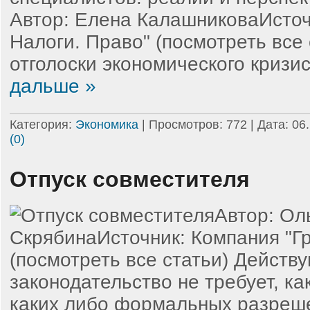
Автор: Елена КалашниковаИсточн
Налоги. Право" (посмотреть все 
отголоски экономического кризи
дальше »
Категория:
Экономика
| Просмотров: 772 | Дата:
06
(0)
Отпуск совместителя
Автор: Ол
СкрябинаИсточник: Компания "Г
(посмотреть все статьи) Действ
законодательство не требует, к
каких либо формальных разреш