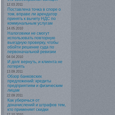
12.03.2011
Поставлена точка в споре о
том, вправе ли арендатор
принять к вычету НДС по
коммунальным услугам
14.05.2010
Налоговики не смогут
использовать повторную
выездную проверку, чтобы
обойти решение суда по
первоначальной ревизии
04.04.2010
И долг вернуть, и клиента не
потерять
13.09.2011
Обзор банковских
предложений: кредиты
предприятиям и физическим
лицам
22.09.2011
Как уберечься от
доначислений и штрафов тем,
кто применяет скидки
17.10.2010