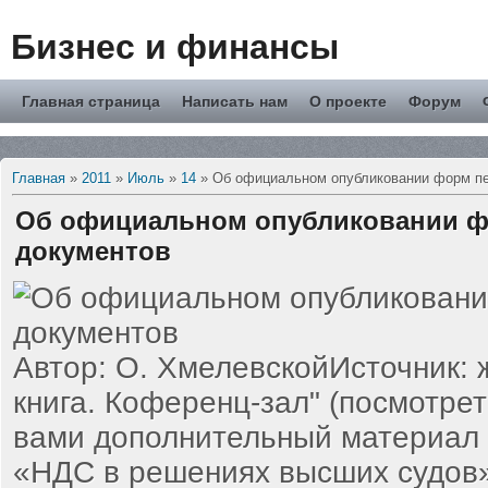
Бизнес и финансы
Главная страница
Написать нам
О проекте
Форум
Главная
»
2011
»
Июль
»
14
» Об официальном опубликовании форм п
Об официальном опубликовании 
документов
Автор: О. ХмелевскойИсточник: 
книга. Коференц-зал" (посмотрет
вами дополнительный материал 
«НДС в решениях высших судов» 