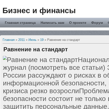
Бизнес и финансы
Главная страница
Написать нам
О проекте
Форум
Главная
»
2011
»
Июнь
»
19
» Равнение на стандарт
Равнение на стандарт
Национал
журнал (посмотреть все статьи)
России рассуждают о рисках в о
информационной безопасности, 
кризиса резко возрослиПробле
безопасности состоит не только 
защитить персональные данные