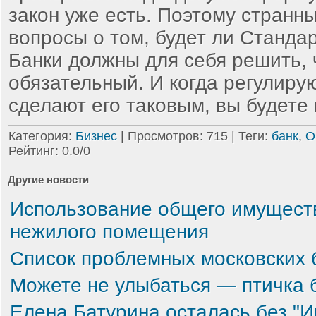
закон уже есть. Поэтому странн
вопросы о том, будет ли Станда
Банки должны для себя решить, 
обязательный. И когда регулир
сделают его таковым, вы будете
Категория
:
Бизнес
|
Просмотров
: 715 |
Теги
:
банк
,
О
Рейтинг
:
0.0
/
0
Другие новости
Использование общего имущест
нежилого помещения
Список проблемных московских 
Можете не улыбаться — птичка 
Елена Батурина осталась без "И