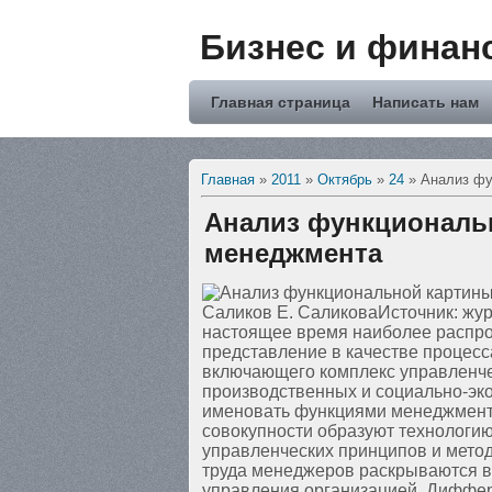
Бизнес и финан
Главная страница
Написать нам
Главная
»
2011
»
Октябрь
»
24
» Анализ фу
Анализ функциональ
менеджмента
Саликов Е. СаликоваИсточник: жур
настоящее время наиболее распр
представление в качестве процесс
включающего комплекс управленче
производственных и социально-эк
именовать функциями менеджмента
совокупности образуют технологи
управленческих принципов и метод
труда менеджеров раскрываются в
управления организацией. Диффер