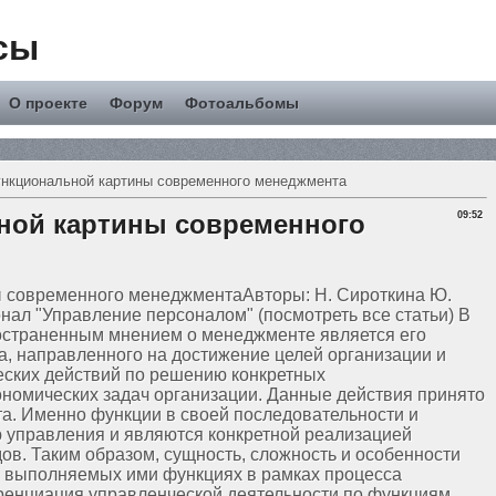
сы
О проекте
Форум
Фотоальбомы
нкциональной картины современного менеджмента
ной картины современного
09:52
Авторы: Н. Сироткина Ю.
нал "Управление персоналом" (посмотреть все статьи) В
остраненным мнением о менеджменте является его
а, направленного на достижение целей организации и
ских действий по решению конкретных
ономических задач организации. Данные действия принято
. Именно функции в своей последовательности и
ю управления и являются конкретной реализацией
ов. Таким образом, сущность, сложность и особенности
 выполняемых ими функциях в рамках процесса
енциация управленческой деятельности по функциям