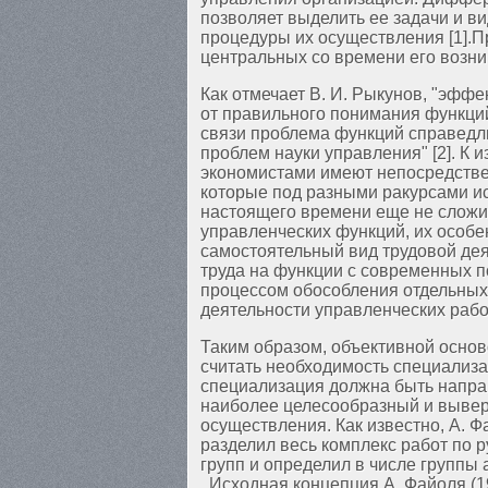
позволяет выделить ее задачи и в
процедуры их осуществления [1].
центральных со времени его возни
Как отмечает В. И. Рыкунов, "эфф
от правильного понимания функций
связи проблема функций справедли
проблем науки управления" [2]. К 
экономистами имеют непосредствен
которые под разными ракурсами и
настоящего времени еще не сложи
управленческих функций, их особе
самостоятельный вид трудовой де
труда на функции с современных 
процессом обособления отдельных
деятельности управленческих рабо
Таким образом, объективной осно
считать необходимость специализа
специализация должна быть напра
наиболее целесообразный и вывер
осуществления. Как известно, А. 
разделил весь комплекс работ по
групп и определил в числе групп
. Исходная концепция А. Файоля (