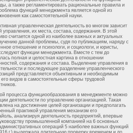
иды, а также регламентировать рациональные правила и
Проблема функций менеджмента является одной из
кновения как самостоятельной науки.
ективная управленческая деятельность во многом зависит
 управления, их места, состава, содержания. В этой
во считается одной из наиболее важных и актуальных
изучению данной проблемы, судя по публикациям, наряду с
ное отношение и психологи, и социологи, и юристы,
сследуют функции менеджмента. Вместе с тем до
лась полная и целостная картина в отношении
нностей, содержания и состава. Выделение управления в
ятельности и последующее разделение управленческого
позиций представляется объективным и необходимым
 его видов в самостоятельные сферы трудовой
тников.
вой процесса функциообразования в менеджменте можно
ции деятельности по управлению организацией. Такая
влена на достижение целей организации и предполагать
енный практикой управления механизм его
Файоль, анализируя деятельность предприятий, впервые
 руководству промышленной компанией на 6 основных
ы административных операций 5 наиболее важных функций
1916 г.) выдержала длительную проверку временем и до