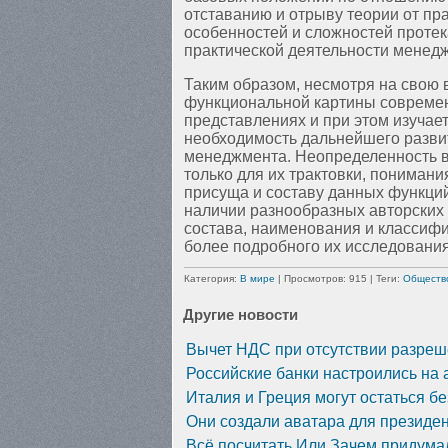
отставанию и отрыву теории от пр
особенностей и сложностей протек
практической деятельности менед
Таким образом, несмотря на свою 
функциональной картины современ
представлениях и при этом изучает
необходимость дальнейшего разви
менеджмента. Неопределенность в
только для их трактовки, пониман
присуща и составу данных функций
наличии разнообразных авторских 
состава, наименования и классифи
более подробного их исследования
Категория
:
В мире
|
Просмотров
: 915 |
Теги
:
Обществ
Другие новости
Вычет НДС при отсутствии разреш
Российские банки настроились на 
Италия и Греция могут остаться бе
Они создали аватара для президен
Всё посчитать Или Зачем придума