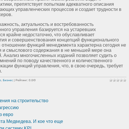
актики, препятствует попыткам адекватного описания
ающих управленческих процессов и создает трудности в
жеров.
важность, актуальность и востребованность
ного управления базируется на устаревших
ся крайне недостаточно, что обуславливает
тия и совершенствования концепций функционального
 отношении функций менеджмента характерна сегодня не
ия и смыслового содержания в не меньшей мере она
. Анализ многочисленных изданий позволяет судить о
мнений по поводу качественного и количественного
кации функций управления, что, в свою очередь, требует
.
о
,
Бизнес
|
Рейтинг
:
0.0
/
0
ения на строительство
агрессию
з евро
та Медведева. И кое что еще
ли систему KPI