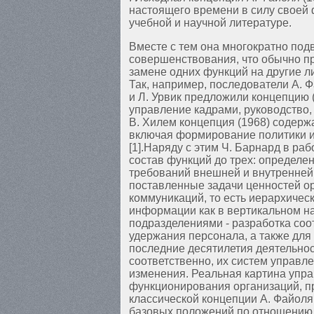
настоящего времени в силу своей
учебной и научной литературе.
Вместе с тем она многократно под
совершенствования, что обычно пр
замене одних функций на другие л
Так, например, последователи А. 
и Л. Урвик предложили концепцию (
управление кадрами, руководство,
В. Хилем концепция (1968) содерж
включая формирование политики и
[1].Наряду с этим Ч. Барнард в ра
состав функций до трех: определе
требований внешней и внутренне
поставленные задачи ценностей ор
коммуникаций, то есть иерархическ
информации как в вертикальном н
подразделениями - разработка соо
удержания персонала, а также для
последние десятилетия деятельнос
соответственно, их систем управ
изменения. Реальная картина упра
функционирования организаций, п
классической концепции А. Файоля
базовых положений по отношению 