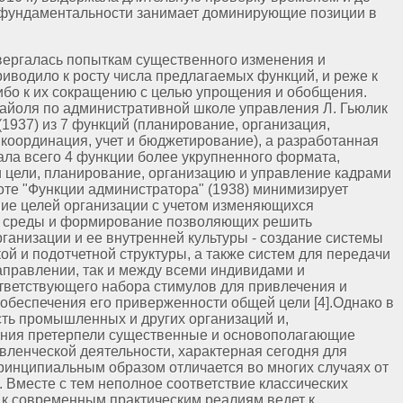
 фундаментальности занимает доминирующие позиции в
вергалась попыткам существенного изменения и
иводило к росту числа предлагаемых функций, и реже к
ибо к их сокращению с целью упрощения и обобщения.
Файоля по административной школе управления Л. Гьюлик
1937) из 7 функций (планирование, организация,
 координация, учет и бюджетирование), а разработанная
ала всего 4 функции более укрупненного формата,
 цели, планирование, организацию и управление кадрами
боте "Функции администратора" (1938) минимизирует
ние целей организации с учетом изменяющихся
й среды и формирование позволяющих решить
ганизации и ее внутренней культуры - создание системы
ой и подотчетной структуры, а также систем для передачи
аправлении, так и между всеми индивидами и
тветствующего набора стимулов для привлечения и
 обеспечения его приверженности общей цели [4].Однако в
ть промышленных и других организаций и,
ления претерпели существенные и основополагающие
вленческой деятельности, характерная сегодня для
ринципиальным образом отличается во многих случаях от
. Вместе с тем неполное соответствие классических
к современным практическим реалиям ведет к