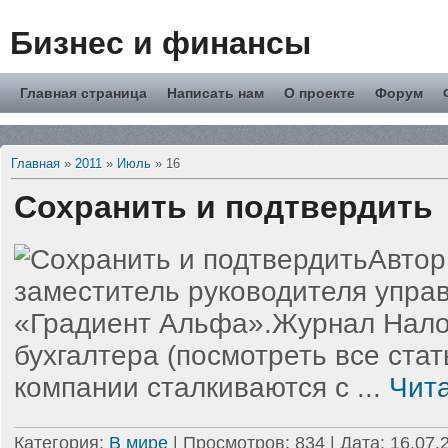
Бизнес и финансы
Главная страница
Написать нам
О проекте
Форум
Главная
»
2011
»
Июль
»
16
Сохранить и подтвердить
Автор
заместитель руководителя управ
«Градиент Альфа».Журнал Нало
бухгалтера (посмотреть все стат
компании сталкиваются с
...
Чит
Категория:
В мире
| Просмотров: 834 | Дата:
16.07.