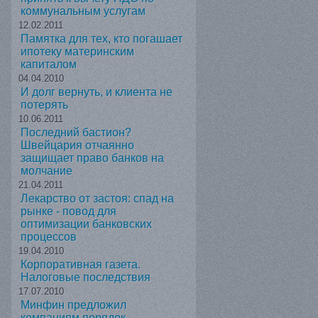
коммунальным услугам
12.02.2011
Памятка для тех, кто погашает
ипотеку материнским
капиталом
04.04.2010
И долг вернуть, и клиента не
потерять
10.06.2011
Последний бастион?
Швейцария отчаянно
защищает право банков на
молчание
21.04.2011
Лекарство от застоя: спад на
рынке - повод для
оптимизации банковских
процессов
19.04.2010
Корпоративная газета.
Налоговые последствия
17.07.2010
Минфин предложил
компаниям порядок