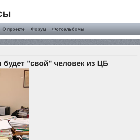
сы
О проекте
Форум
Фотоальбомы
 будет "свой" человек из ЦБ