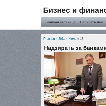
Бизнес и финан
Главная страница
Написать нам
Главная
»
2011
»
Июль
»
15
Надзирать за банками