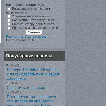
Ваши планы в этом году
Развивать бизнес по всем
направлениям
Удержать занятые позиции
Расширить штат сотрудников
Сменить сферу деятельности
Продать бизнес и начать новый
Результаты
|
Архив опросов
Всего ответов:
911
Популярные новости
08.04.2010
Не верь. Не бойся. Не проси.
Или как сделать кризис вашим
союзником
16.06.2011
Скрестить ежа с ужом
12.03.2011
Поставлена точка в споре о
том, вправе ли арендатор
принять к вычету НДС по