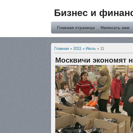
Бизнес и финан
Главная страница
Написать нам
Главная
»
2011
»
Июль
»
11
Москвичи экономят н