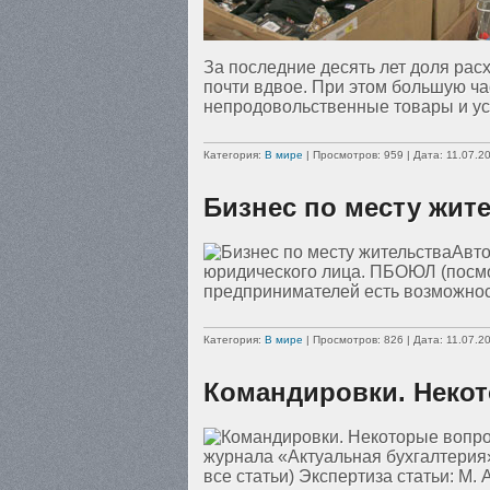
За последние десять лет доля рас
почти вдвое. При этом большую ча
непродовольственные товары и у
Категория:
В мире
| Просмотров: 959 | Дата:
11.07.2
Бизнес по месту жит
Авто
юридического лица. ПБОЮЛ (посмо
предпринимателей есть возможнос
Категория:
В мире
| Просмотров: 826 | Дата:
11.07.2
Командировки. Неко
журнала «Актуальная бухгалтерия»
все статьи) Экспертиза статьи: М. 