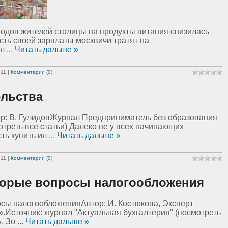
ходов жителей столицы на продукты питания снизилась
сть своей зарплаты москвичи тратят на
сл
...
Читать дальше »
011
|
Комментарии (0)
ельства
р: В. ГулидовЖурнал Предприниматель без образования
треть все статьи) Далеко не у всех начинающих
ть купить ил
...
Читать дальше »
011
|
Комментарии (0)
торые вопросы налогообложения
Автор: И. Костюкова, Эксперт
.Источник: журнал "Актуальная бухгалтерия" (посмотреть
А. Зо
...
Читать дальше »