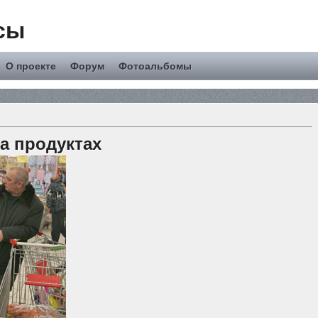
сы
О проекте
Форум
Фотоальбомы
а продуктах