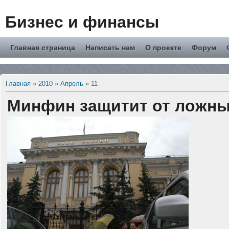
Бизнес и финансы
Главная страница
Написать нам
О проекте
Форум
Главная
»
2010
»
Апрель
»
11
Минфин защитит от ложны